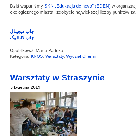
Dziś wsparliśmy
SKN „Edukacja de novo” (EDEN)
w organizacj
ekologicznego miasta i zdobycie największej liczby punktów z
املاک منطقه ۲۲
املاک دریاچه چیتگر
سرور اختصاصی ایران
چاپ دیجیتال
چاپ کاتالوگ
Opublikował: Marta Parteka
Kategoria:
KNOŚ
,
Warsztaty
,
Wydział Chemii
Warsztaty w Straszynie
5 kwietnia 2019