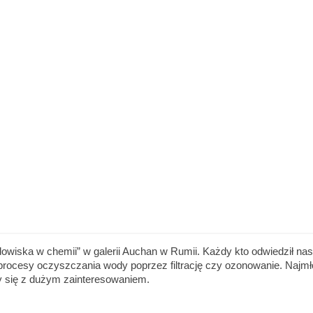
ska w chemii” w galerii Auchan w Rumii. Każdy kto odwiedził nasze
ą procesy oczyszczania wody poprzez filtrację czy ozonowanie. Naj
y się z dużym zainteresowaniem.