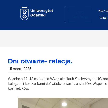
Skip
to
content
KOŁO
Witaj
Dni otwarte- relacja.
15 marca 2025
W dniach 12–13 marca na Wydziale Nauk Społecznych UG oraz 1
kolegami i koleżankami doświadczeniami ze studiów. Wspólnie
kosmetyków.