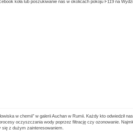
ebook koła lub poszukiwanie nas w okolicach pokoju F119 na Wydzi
ska w chemii” w galerii Auchan w Rumii. Każdy kto odwiedził nasze
ą procesy oczyszczania wody poprzez filtrację czy ozonowanie. Naj
y się z dużym zainteresowaniem.