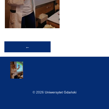
Nawigacja
←
wpisu
© 2026
Uniwersytet Gdański