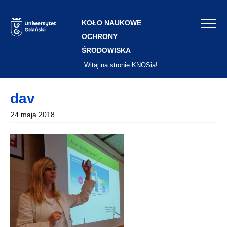
Skip
to
content
KOŁO NAUKOWE
OCHRONY
ŚRODOWISKA
Witaj na stronie KNOSia!
dav
24 maja 2018