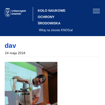
Skip
to
content
KOŁO NAUKOWE
OCHRONY
ŚRODOWISKA
Witaj na stronie KNOSia!
dav
24 maja 2018