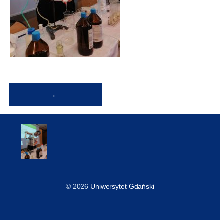
Nawigacja
←
wpisu
© 2026
Uniwersytet Gdański