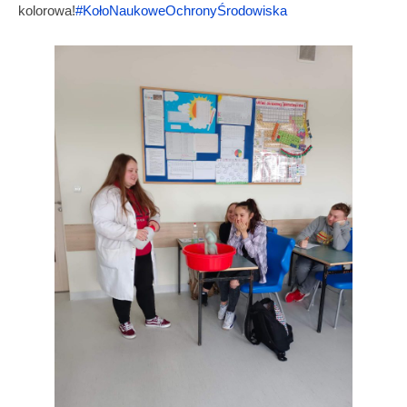
kolorowa!
#KołoNaukoweOchronyŚrodowiska