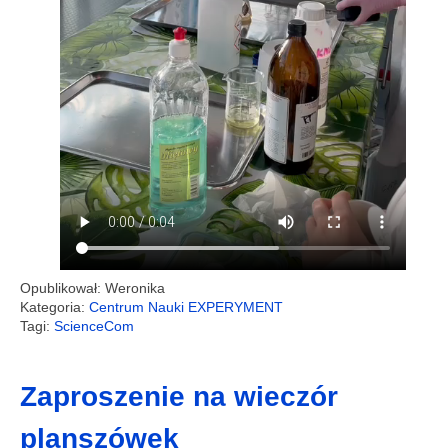
Opublikował: Weronika
Kategoria:
Centrum Nauki EXPERYMENT
Tagi:
ScienceCom
Zaproszenie na wieczór
planszówek