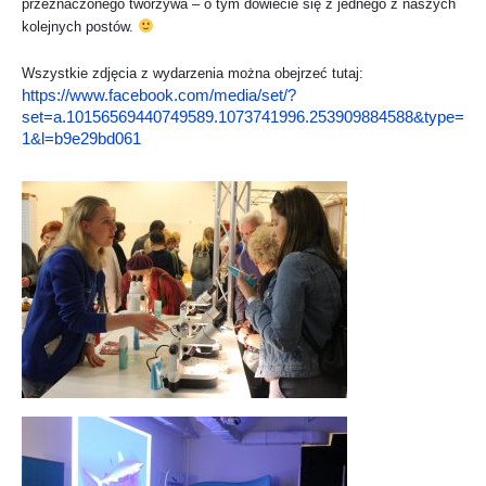
przeznaczonego tworzywa – o tym dowiecie się z jednego z naszych
kolejnych postów.
Wszystkie zdjęcia z wydarzenia można obejrzeć tutaj:
https://www.facebook.com/media/set/?
set=a.10156569440749589.1073741996.253909884588&type=
1&l=b9e29bd061