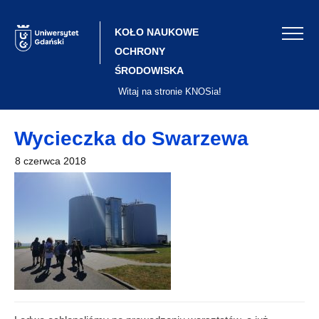
Skip
to
content
KOŁO NAUKOWE
OCHRONY
ŚRODOWISKA
Witaj na stronie KNOSia!
Wycieczka do Swarzewa
8 czerwca 2018