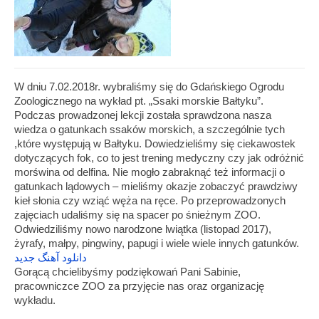
W dniu 7.02.2018r. wybraliśmy się do Gdańskiego Ogrodu
Zoologicznego na wykład pt. „Ssaki morskie Bałtyku”.
Podczas prowadzonej lekcji została sprawdzona nasza
wiedza o gatunkach ssaków morskich, a szczególnie tych
,które występują w Bałtyku. Dowiedzieliśmy się ciekawostek
dotyczących fok, co to jest trening medyczny czy jak odróżnić
morświna od delfina. Nie mogło zabraknąć też informacji o
gatunkach lądowych – mieliśmy okazje zobaczyć prawdziwy
kieł słonia czy wziąć węża na ręce. Po przeprowadzonych
zajęciach udaliśmy się na spacer po śnieżnym ZOO.
Odwiedziliśmy nowo narodzone lwiątka (listopad 2017),
żyrafy, małpy, pingwiny, papugi i wiele wiele innych gatunków.
دانلود آهنگ جدید
Gorącą chcielibyśmy podziękowań Pani Sabinie,
pracowniczce ZOO za przyjęcie nas oraz organizację
wykładu.