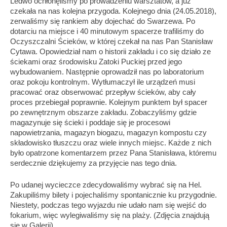
Ledwo ochłonęliśmy po prowadzeniu warsztatów, a już
czekała na nas kolejna przygoda. Kolejnego dnia (24.05.2018),
zerwaliśmy się rankiem aby dojechać do Swarzewa. Po
dotarciu na miejsce i 40 minutowym spacerze trafiliśmy do
Oczyszczalni Ścieków, w której czekał na nas Pan Stanisław
Cytawa. Opowiedział nam o historii zakładu i co się działo ze
ściekami oraz środowisku Zatoki Puckiej przed jego
wybudowaniem. Następnie oprowadził nas po laboratorium
oraz pokoju kontrolnym. Wytłumaczył ile urządzeń musi
pracować oraz obserwować przepływ ścieków, aby cały
proces przebiegał poprawnie. Kolejnym punktem był spacer
po zewnętrznym obszarze zakładu. Zobaczyliśmy gdzie
magazynuje się ścieki i poddaje się je procesowi
napowietrzania, magazyn biogazu, magazyn kompostu czy
składowisko tłuszczu oraz wiele innych miejsc. Każde z nich
było opatrzone komentarzem przez Pana Stanisława, któremu
serdecznie dziękujemy za przyjęcie nas tego dnia.
Po udanej wycieczce zdecydowaliśmy wybrać się na Hel.
Zakupiliśmy bilety i pojechaliśmy spontanicznie ku przygodnie.
Niestety, podczas tego wyjazdu nie udało nam się wejść do
fokarium, więc wylegiwaliśmy się na plaży. (Zdjęcia znajdują
się w Galerii)