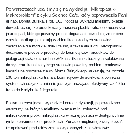
Po warsztatach udaliśmy się na wykład pt. “Mikroplastik-
Makroproblem” z cyklu Science Cafe, który poprowadziła Pani
dr hab. Dorota Burska, Prof. UG. Podczas wykładu mieliśmy okazję
dowiedzieć się, że produkowany masowo plastik trafia do środowiska
jako odpad, którego powolny proces degradacji powoduje, że drobne
cząstki na długo pozostają w zbiornikach wodnych stanowiąc
zagrożenie dla morskiej flory i fauny, a także dla ludzi. Mikroplastiki
dodawane w procesie produkcji do kosmetyków i produktów do
pielęgnacji ciała oraz drobne włókna z tkanin sztucznych spłukiwane
do systemu kanalizacyjnego stanowią poważny problem, ponieważ
badania na obszarze zlewni Morza Bałtyckiego wskazują, że rocznie
130 ton mikroplastiku trafia z kosmetyków do ścieków, a ponieważ
system ich oczyszczania nie jest wystarczająco efektywny, aż 40 ton
trafia do Bałtyku każdego roku.
Po tym interesującym wykładzie i gorącej dyskusji, poprowadzono
warsztaty, na których mieliśmy okazję m.in. zobaczyć pod
mikroskopem próbki mikroplastiku w różnej postaci w dostępnych na
rynku konsumenckim produktach. Ponadto mogliśmy, zweryfikować
ile opakowań produktów zostało wykonanych z niewłaściwie