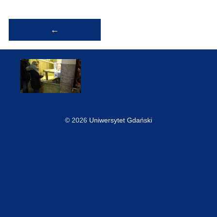
Nawigacja
←
wpisu
© 2026
Uniwersytet Gdański