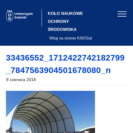
Skip
to
content
KOŁO NAUKOWE
OCHRONY
ŚRODOWISKA
Witaj na stronie KNOSia!
33436552_1712422742182799
_7847563904501678080_n
8 czerwca 2018