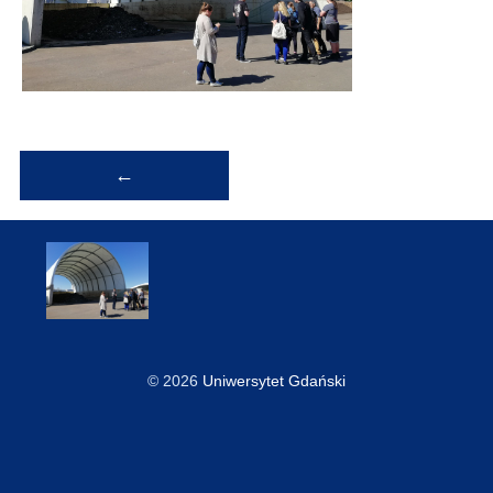
Nawigacja
←
wpisu
© 2026
Uniwersytet Gdański