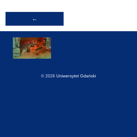
Nawigacja
←
wpisu
© 2026
Uniwersytet Gdański