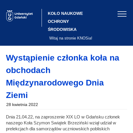
Skip
to
content
KOŁO NAUKOWE
OCHRONY
ŚRODOWISKA
Witaj na stronie KNOSia!
Wystąpienie członka koła na
obchodach
Międzynarodowego Dnia
Ziemi
28 kwietnia 2022
Dnia 21.04.22, na zaproszenie XIX LO w Gdańsku członek
naszego Koła Szymon Swiątek Brzeziński wziął udział w
prelekcjach dla samorządów uczniowskich pobliskich