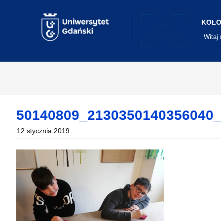
Skip
to
content
KOŁO
Witaj
50140809_2130350140356040
12 stycznia 2019