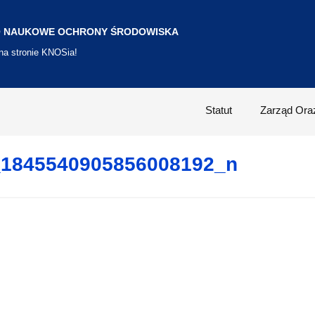
 NAUKOWE OCHRONY ŚRODOWISKA
 na stronie KNOSia!
Statut
Zarząd Ora
_1845540905856008192_n