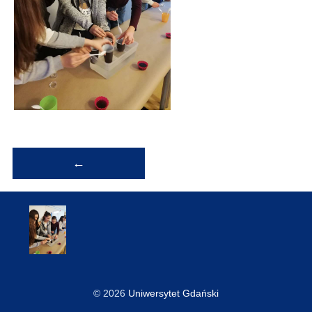
Nawigacja
←
wpisu
© 2026
Uniwersytet Gdański