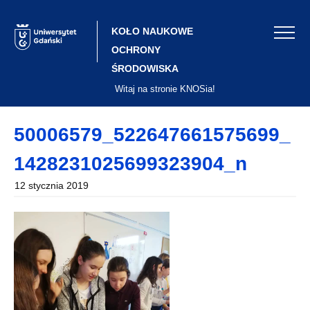
Skip
to
content
KOŁO NAUKOWE
OCHRONY
ŚRODOWISKA
Witaj na stronie KNOSia!
50006579_522647661575699_
1428231025699323904_n
12 stycznia 2019