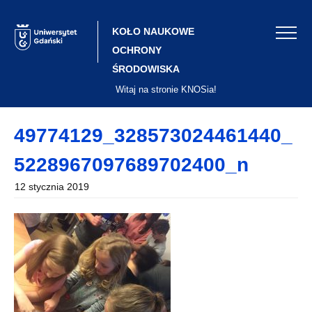
Skip
to
content
KOŁO NAUKOWE
OCHRONY
ŚRODOWISKA
Witaj na stronie KNOSia!
49774129_328573024461440_
5228967097689702400_n
12 stycznia 2019