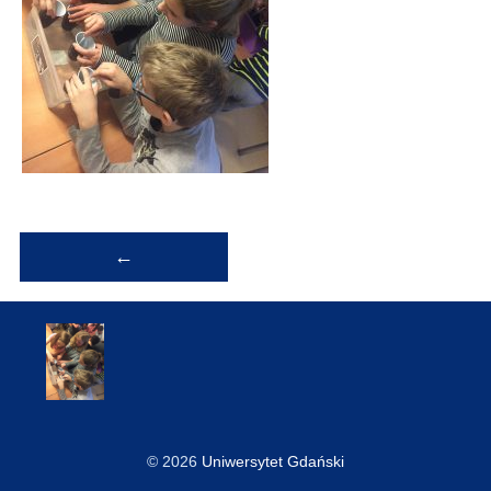
Nawigacja
←
wpisu
© 2026
Uniwersytet Gdański