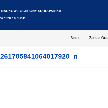
 NAUKOWE OCHRONY ŚRODOWISKA
 na stronie KNOSia!
Statut
Zarząd Ora
7261705841064017920_n