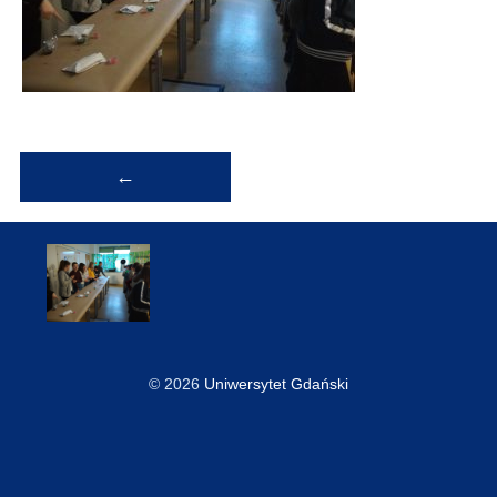
Nawigacja
←
wpisu
© 2026
Uniwersytet Gdański