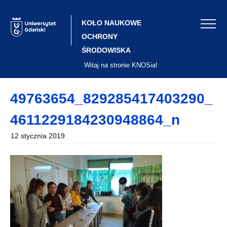
Skip
to
content
KOŁO NAUKOWE
OCHRONY
ŚRODOWISKA
Witaj na stronie KNOSia!
49763654_829285417403290_
4611229184230948864_n
12 stycznia 2019