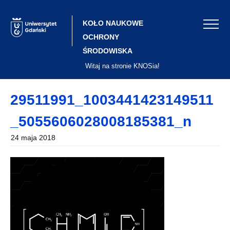
Skip
to
content
KOŁO NAUKOWE
OCHRONY
ŚRODOWISKA
Witaj na stronie KNOSia!
29511991_1003441423149511
_5055606028008185381_n
24 maja 2018