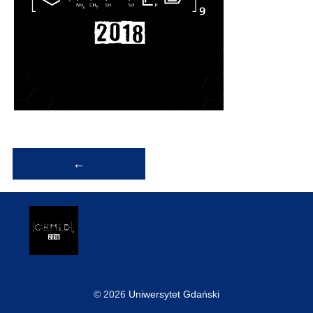
Nawigacja
←
wpisu
© 2026
Uniwersytet Gdański