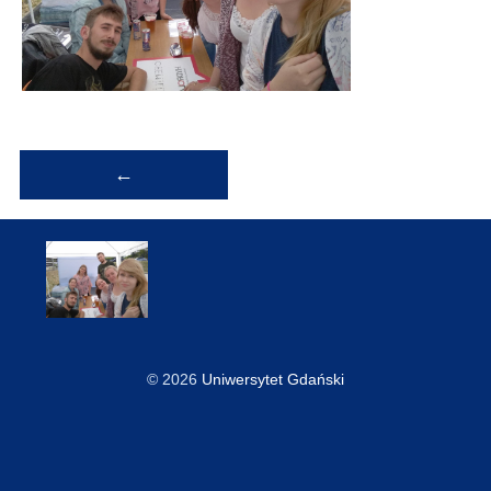
Nawigacja
←
wpisu
© 2026
Uniwersytet Gdański