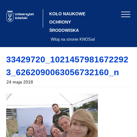
Skip
to
content
KOŁO NAUKOWE
OCHRONY
ŚRODOWISKA
Witaj na stronie KNOSia!
33429720_1021457981672292
3_6262090063056732160_n
24 maja 2018