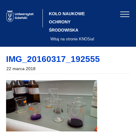
Skip
to
content
KOŁO NAUKOWE
OCHRONY
ŚRODOWISKA
Witaj na stronie KNOSia!
IMG_20160317_192555
22 marca 2018