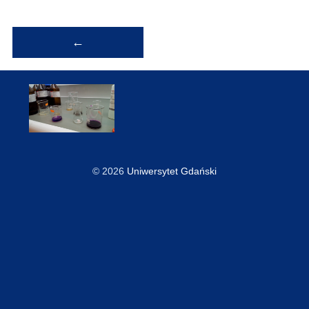
Nawigacja
←
wpisu
© 2026
Uniwersytet Gdański