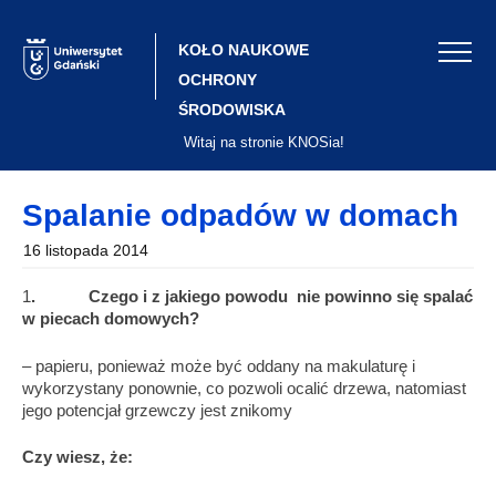
Skip
to
content
KOŁO NAUKOWE
OCHRONY
ŚRODOWISKA
Witaj na stronie KNOSia!
Spalanie odpadów w domach
16 listopada 2014
1
. Czego i z jakiego powodu nie powinno się spalać
w piecach domowych?
– papieru, ponieważ może być oddany na makulaturę i
wykorzystany ponownie, co pozwoli ocalić drzewa, natomiast
jego potencjał grzewczy jest znikomy
Czy wiesz, że: