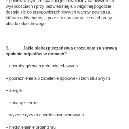
– ponieważ dym ze spalania jest uwalniany na niewielkich
wysokościach i przy bezwietrznej lub wilgotnej pogodzie
dostaje się do przypowierzchniowych warstw powietrza,
którym oddychamy, a przez to narażamy się na choroby
układu oddechowego
3.
Jakie niebezpieczeństwa grożą nam za sprawą
spalania odpadów w domach?
– choroby górnych dróg oddechowych
– podrażnienie lub zapalenie spojówek i błon śluzowych
– alergie
– zmiany skórne
– wyższe ryzyko chorób nowotworowych
– niedotlenienie organizmu