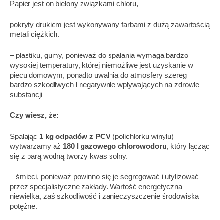
Papier jest on bielony związkami chloru,
pokryty drukiem jest wykonywany farbami z dużą zawartością
metali ciężkich.
– plastiku, gumy, ponieważ do spalania wymaga bardzo
wysokiej temperatury, której niemożliwe jest uzyskanie w
piecu domowym, ponadto uwalnia do atmosfery szereg
bardzo szkodliwych i negatywnie wpływających na zdrowie
substancji
Czy wiesz, że:
Spalając
1 kg odpadów z PCV
(polichlorku winylu)
wytwarzamy aż
180 l gazowego chlorowodoru
, który łącząc
się z parą wodną tworzy kwas solny.
– śmieci, ponieważ powinno się je segregować i utylizować
przez specjalistyczne zakłady. Wartość energetyczna
niewielka, zaś szkodliwość i zanieczyszczenie środowiska
potężne.