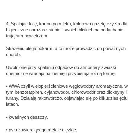
4. Spalając folię, karton po mleku, kolorowa gazetę czy środki
higieniczne narażasz siebie i swoich bliskich na oddychanie
trującym powietrzem.
Skażeniu ulega pokarm, a to może prowadzić do poważnych
chorób.
Uwolnione przy spalaniu odpadów do atmosfery związki
chemiczne wracają na ziemię i przybierają różną formę:
• WWA czyli wielopierścieniowe węglowodory aromatyczne, w
tym benzo(a)piren, cyjanowodór, chlorowodór oraz dioksyny i
furany. Działają rakotwórczo, objawiając się po kilkudziesięciu
latach.
• kwaśnych deszczy,
• pyłu zawierającego metale ciężkie,