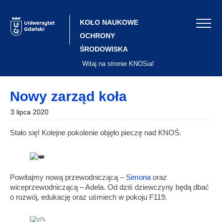
Skip
to
content
KOŁO NAUKOWE
OCHRONY
ŚRODOWISKA
Witaj na stronie KNOSia!
Nowy zarząd koła
3 lipca 2020
Stało się! Kolejne pokolenie objęło pieczę nad KNOŚ.
Powitajmy nową przewodniczącą –
Simona
oraz
wiceprzewodniczącą – Adela. Od dziś dziewczyny będą dbać
o rozwój, edukację oraz uśmiech w pokoju F119.