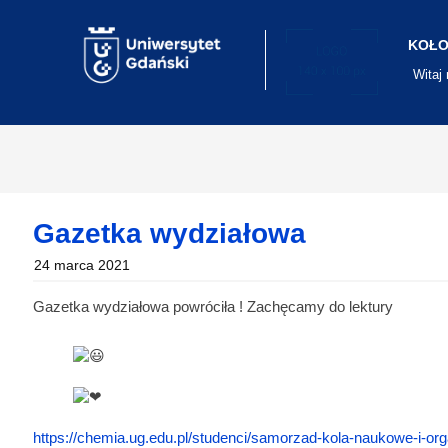
Skip
to
content
KOŁO
Witaj
Gazetka wydziałowa
24 marca 2021
Gazetka wydziałowa powróciła ! Zachęcamy do lektury
https://chemia.ug.edu.pl/studenci/samorzad-kola-naukowe-i-