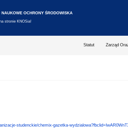
 NAUKOWE OCHRONY ŚRODOWISKA
 na stronie KNOSia!
Statut
Zarząd Ora
organizacje-studenckie/chemix-gazetka-wydzialowa?fbclid=IwAR0Wn